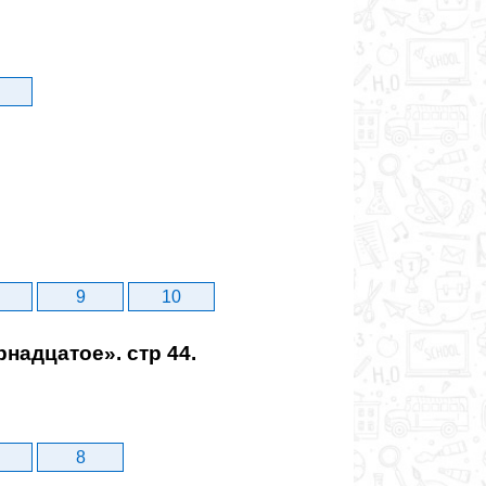
9
10
надцатое». стр 44.
8