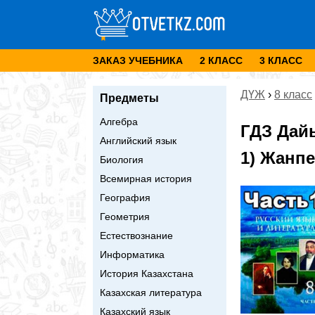
ЗАКАЗ УЧЕБНИКА
2 КЛАСС
3 КЛАСС
ДҮЖ
›
8 класс
Предметы
Алгебра
ГДЗ Дай
Английский язык
1) Жанпе
Биология
Всемирная история
География
Геометрия
Естествознание
Информатика
История Казахстана
Казахская литература
Казахский язык