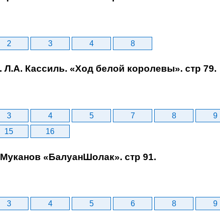
2
3
4
8
. Л.А. Кассиль. «Ход белой королевы». стр 79.
3
4
5
7
8
9
15
16
. Муканов «БалуанШолак». стр 91.
3
4
5
6
8
9