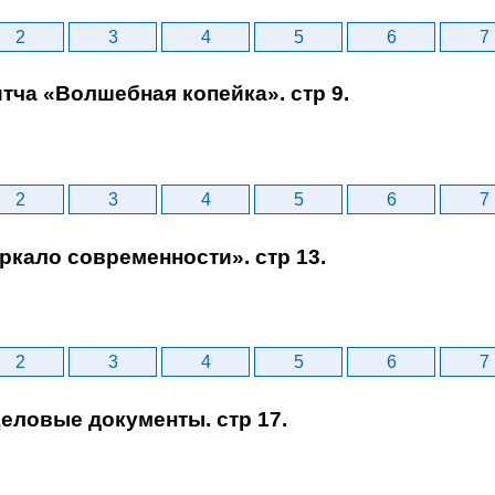
2
3
4
5
6
7
итча «Волшебная копейка». стр 9.
2
3
4
5
6
7
еркало современности». стр 13.
2
3
4
5
6
7
Деловые документы. стр 17.