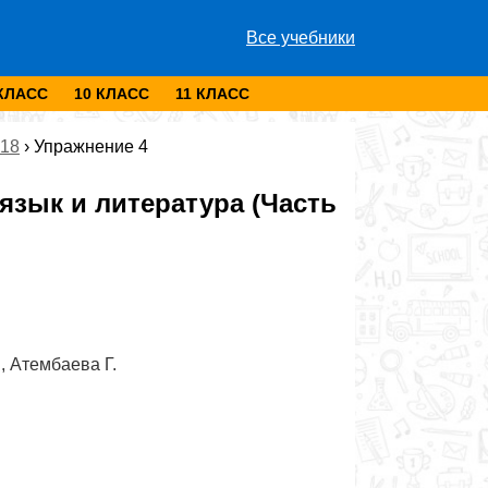
Все учебники
 КЛАСС
10 КЛАСС
11 КЛАСС
018
›
Упражнение 4
зык и литература (Часть
, Атембаева Г.