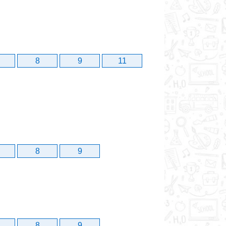
8
9
11
8
9
8
9