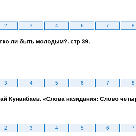
2
3
4
6
7
8
егко ли быть молодым?. стр 39.
3
4
5
6
7
8
бай Кунанбаев. «Слова назидания: Слово четыр
2
3
4
5
6
7