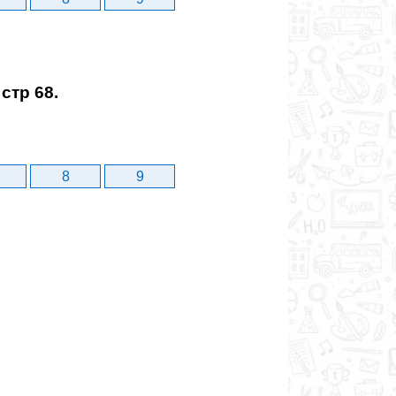
стр 68.
8
9