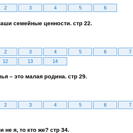
2
3
4
5
6
Наши семейные ценности. стр 22.
2
3
4
5
6
7
12
13
14
мья – это малая родина. стр 29.
2
3
4
5
6
7
и не я, то кто же? стр 34.