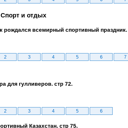
. Спорт и отдых
ак рождался всемирный спортивный праздник. 
2
3
4
5
6
7
гра для гулливеров. стр 72.
2
3
4
5
6
портивный Казахстан. стр 75.