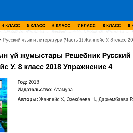
4 КЛАСС
5 КЛАСС
6 КЛАСС
7 КЛАСС
8 КЛАСС
9
›
Русский язык и литература (Часть 1) Жанпейс У. 8 класс 2
ын үй жұмыстары Решебник Русский я
йс У. 8 класс 2018 Упражнение 4
Год:
2018
Издательство:
Атамұра
Авторы:
Жанпейс У., Озекбаева Н., Даркембаева Р.