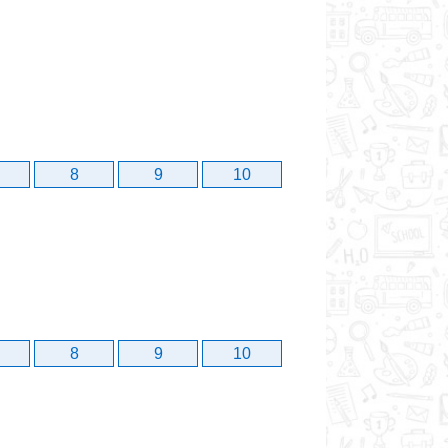
8
9
10
8
9
10