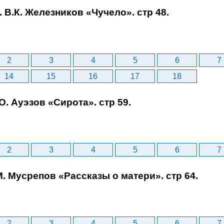
. В.К. Железников «Чучело». стр 48.
2
3
4
5
6
7
14
15
16
17
18
.О. Ауэзов «Сирота». стр 59.
2
3
4
5
6
7
.М. Мусрепов «Рассказы о матери». стр 64.
2
3
4
5
6
7