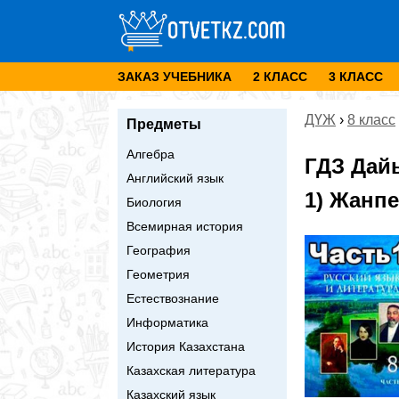
ЗАКАЗ УЧЕБНИКА
2 КЛАСС
3 КЛАСС
ДҮЖ
›
8 класс
Предметы
Алгебра
ГДЗ Дай
Английский язык
1) Жанпе
Биология
Всемирная история
География
Геометрия
Естествознание
Информатика
История Казахстана
Казахская литература
Казахский язык