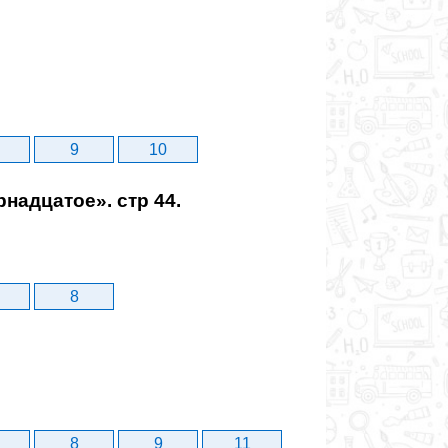
9
10
надцатое». стр 44.
8
8
9
11