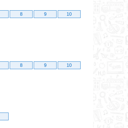
8
9
10
8
9
10