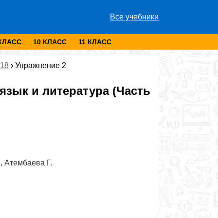
Все учебники
 КЛАСС
10 КЛАСС
11 КЛАСС
018
›
Упражнение 2
зык и литература (Часть
, Атембаева Г.