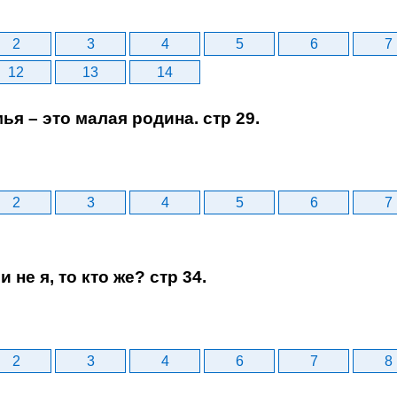
2
3
4
5
6
7
12
13
14
мья – это малая родина. стр 29.
2
3
4
5
6
7
и не я, то кто же? стр 34.
2
3
4
6
7
8