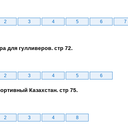
2
3
4
5
6
7
гра для гулливеров. стр 72.
2
3
4
5
6
портивный Казахстан. стр 75.
2
3
4
8