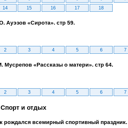
14
15
16
17
18
.О. Ауэзов «Сирота». стр 59.
2
3
4
5
6
7
.М. Мусрепов «Рассказы о матери». стр 64.
2
3
4
5
6
7
. Спорт и отдых
ак рождался всемирный спортивный праздник. 