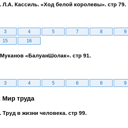
. Л.А. Кассиль. «Ход белой королевы». стр 79.
3
4
5
7
8
9
15
16
. Муканов «БалуанШолак». стр 91.
3
4
5
6
8
9
I. Мир труда
. Труд в жизни человека. стр 99.