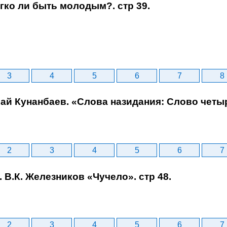
егко ли быть молодым?. стр 39.
3
4
5
6
7
8
бай Кунанбаев. «Слова назидания: Слово четыр
2
3
4
5
6
7
. В.К. Железников «Чучело». стр 48.
2
3
4
5
6
7