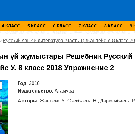
4 КЛАСС
5 КЛАСС
6 КЛАСС
7 КЛАСС
8 КЛАСС
9
›
Русский язык и литература (Часть 1) Жанпейс У. 8 класс 2
ын үй жұмыстары Решебник Русский я
йс У. 8 класс 2018 Упражнение 2
Год:
2018
Издательство:
Атамұра
Авторы:
Жанпейс У., Озекбаева Н., Даркембаева Р.