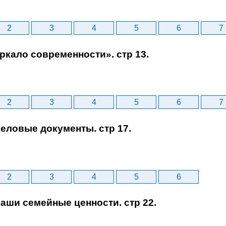
2
3
4
5
6
7
еркало современности». стр 13.
2
3
4
5
6
7
Деловые документы. стр 17.
2
3
4
5
6
Наши семейные ценности. стр 22.