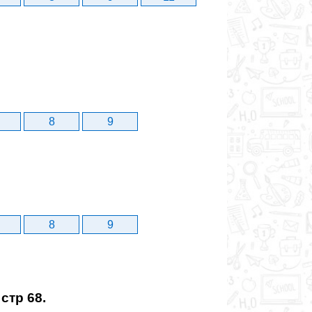
8
9
8
9
стр 68.