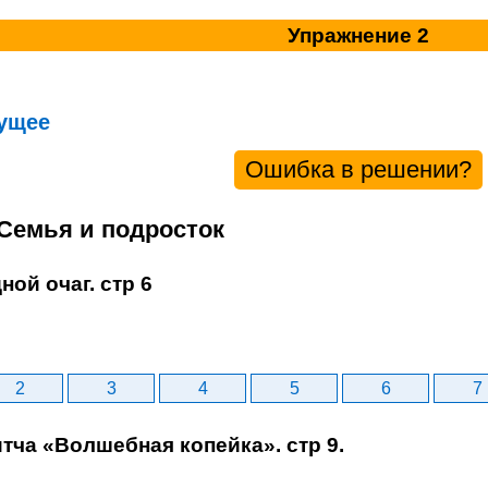
Упражнение 2
ущее
Ошибка в решении?
 Семья и подросток
ной очаг. стр 6
2
3
4
5
6
7
итча «Волшебная копейка». стр 9.