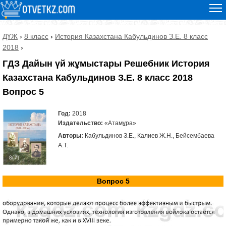
ДҮЖ
›
8 класс
›
История Казахстана Кабульдинов З.Е. 8 класс
2018
›
ГДЗ Дайын үй жұмыстары Решебник История
Казахстана Кабульдинов З.Е. 8 класс 2018
Вопрос 5
Год:
2018
Издательство:
«Атамұра»
Авторы:
Кабульдинов З.Е., Калиев Ж.Н., Бейсембаева
А.Т.
Вопрос 5