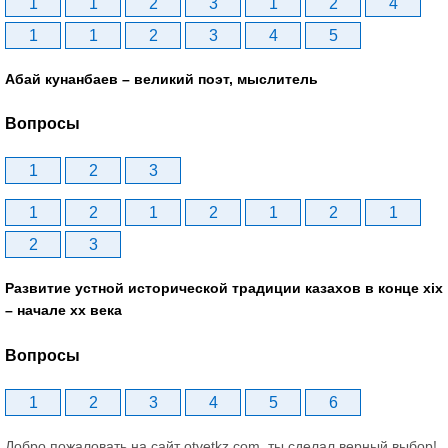
1
1
2
3
1
2
4
1
1
2
3
4
5
Абай кунанбаев – великий поэт, мыслитель
Вопросы
1
2
3
1
2
1
2
1
2
1
2
3
Развитие устной исторической традиции казахов в конце xіх
– начале хх века
Вопросы
1
2
3
4
5
6
Добро пожаловать на сайт otvetkz.com, ты сделал верный выбор!