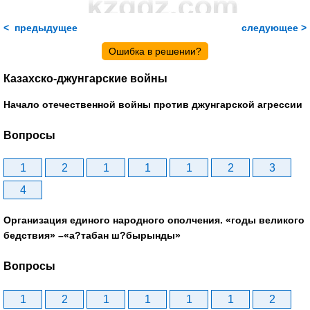
< предыдущее
следующее >
Ошибка в решении?
Казахско-джунгарские войны
Начало отечественной войны против джунгарской агрессии
Вопросы
1
2
1
1
1
2
3
4
Организация единого народного ополчения. «годы великого
бедствия» –«а?табан ш?бырынды»
Вопросы
1
2
1
1
1
1
2