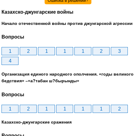
Ошибка в решении?
Казахско-джунгарские войны
Начало отечественной войны против джунгарской агрессии
Вопросы
1
2
1
1
1
2
3
4
Организация единого народного ополчения. «годы великого
бедствия» –«а?табан ш?бырынды»
Вопросы
1
2
1
1
1
1
2
Казахско-джунгарские сражения
Вопросы