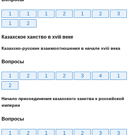
1
1
1
2
1
2
3
1
2
Казахское ханство в хviii веке
Казахско-русские взаимоотношения в начале xviii века
Вопросы
1
2
1
2
3
4
1
2
Начало присоединения казахского ханства к российской
империи
Вопросы
1
2
1
1
2
3
3