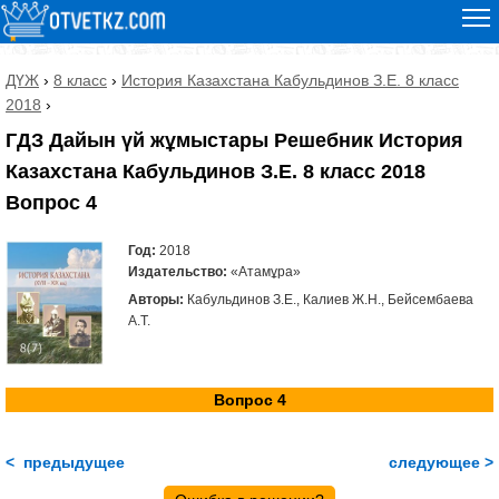
ДҮЖ
›
8 класс
›
История Казахстана Кабульдинов З.Е. 8 класс
2018
›
ГДЗ Дайын үй жұмыстары Решебник История
Казахстана Кабульдинов З.Е. 8 класс 2018
Вопрос 4
Год:
2018
Издательство:
«Атамұра»
Авторы:
Кабульдинов З.Е., Калиев Ж.Н., Бейсембаева
А.Т.
Вопрос 4
< предыдущее
следующее >