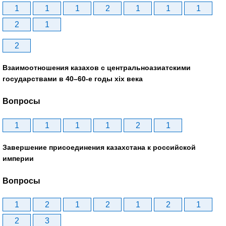
1
1
1
2
1
1
1
2
1
2
Взаимоотношения казахов с центральноазиатскими
государствами в 40–60-е годы xix века
Вопросы
1
1
1
1
2
1
Завершение присоединения казахстана к российской
империи
Вопросы
1
2
1
2
1
2
1
2
3