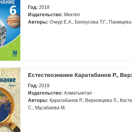
Год:
2018
Издательство:
Мектеп
Авторы:
Очкур Е.А., Белоусова Т.Г., Панмцева
Естествознание Каратабанов Р., Вер
Год:
2019
Издательство:
Алматыкітап
Авторы:
Қаратабанов Р., Верховцева Л., Костю
С., Мұсабаева М.