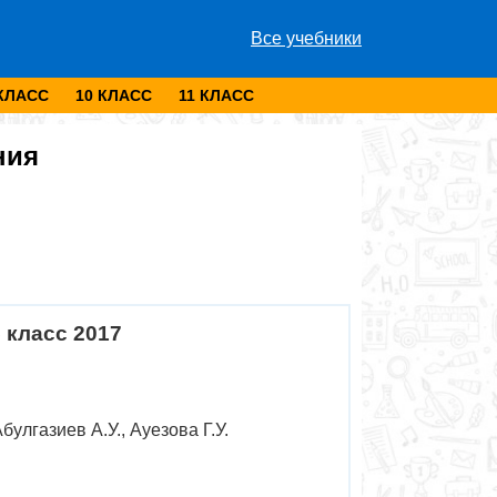
Все учебники
 КЛАСС
10 КЛАСС
11 КЛАСС
ния
 класс 2017
улгазиев А.У., Ауезова Г.У.