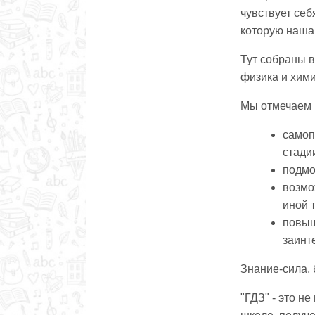
чувствует себ
которую наша 
Тут собраны 
физика и хими
Мы отмечаем 
самоп
стади
подмо
возмо
иной 
повыш
заинт
Знание-сила, 
"ГДЗ" - это н