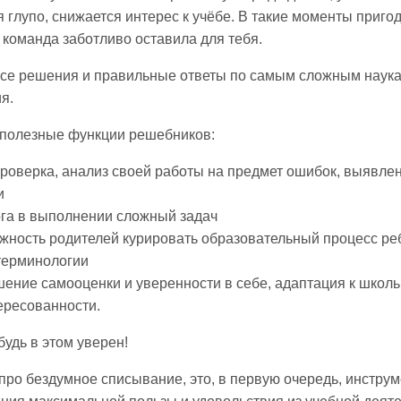
я глупо, снижается интерес к учёбе. В такие моменты приг
команда заботливо оставила для тебя.
все решения и правильные ответы по самым сложным наукам
я.
полезные функции решебников:
роверка, анализ своей работы на предмет ошибок, выявлен
и
га в выполнении сложный задач
жность родителей курировать образовательный процесс реб
терминологии
ение самооценки и уверенности в себе, адаптация к школь
ересованности.
будь в этом уверен!
е про бездумное списывание, это, в первую очередь, инстру