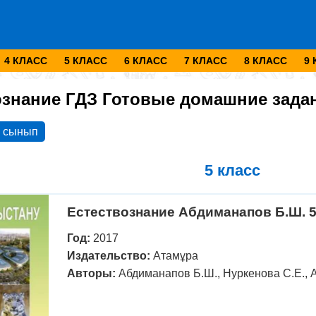
4 КЛАСС
5 КЛАСС
6 КЛАСС
7 КЛАСС
8 КЛАСС
9
ознание ГДЗ Готовые домашние зада
 сынып
5 класс
Естествознание Абдиманапов Б.Ш. 5
Год:
2017
Издательство:
Атамұра
Авторы:
Абдиманапов Б.Ш., Нуркенова С.Е., Аб