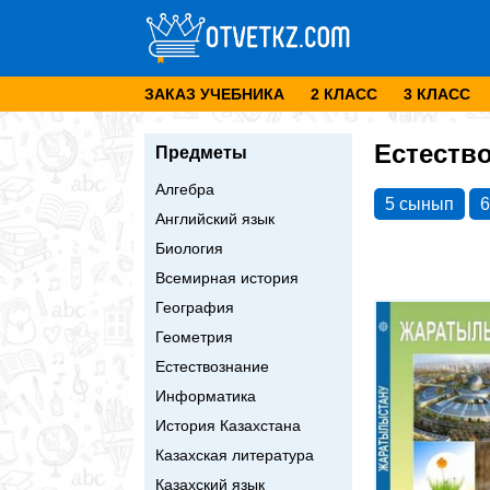
ЗАКАЗ УЧЕБНИКА
2 КЛАСС
3 КЛАСС
Естеств
Предметы
Алгебра
5 сынып
6
Английский язык
Биология
Всемирная история
География
Геометрия
Естествознание
Информатика
История Казахстана
Казахская литература
Казахский язык