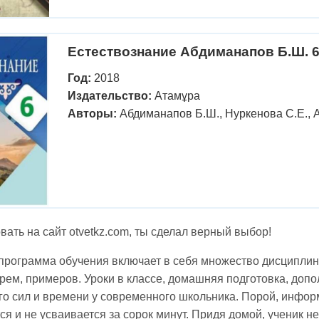
Естествознание Абдиманапов Б.Ш. 6
Год:
2018
Издательство:
Атамұра
Авторы:
Абдиманапов Б.Ш., Нуркенова С.Е., Аб
ать на сайт otvetkz.com, ты сделал верный выбор!
рограмма обучения включает в себя множество дисциплин.
рем, примеров. Уроки в классе, домашняя подготовка, доп
го сил и времени у современного школьника. Порой, инфор
я и не усваивается за сорок минут. Придя домой, ученик 