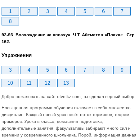
1
2
3
4
5
6
7
8
92-93. Восхождение на «плаху». Ч.Т. Айтматов «Плаха» . Стр
162.
Упражнения
3
4
5
6
7
8
9
10
11
12
13
Добро пожаловать на сайт otvetkz.com, ты сделал верный выбор!
Насыщенная программа обучения включает в себя множество
дисциплин. Каждый новый урок несёт поток терминов, теорем,
примеров. Уроки в классе, домашняя подготовка,
дополнительные занятия, факультативы забирают много сил и
времени у современного школьника. Порой, информация данная