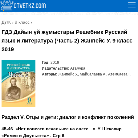
ДҮЖ
›
9 класс
›
ГДЗ Дайын үй жұмыстары Решебник Русский
язык и литература (Часть 2) Жанпейс У. 9 класс
2019
Год:
2019
Издательство:
Атамұра
Авторы:
Жанпейс У., Майбалаева А., Атембаева Г.
Раздел V. Отцы и дети: диалог и конфликт поколений
45-46. «Нет повести печальнее на свете…». У. Шекспир
«Ромео и Джульетта» . Стр 6.