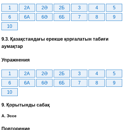
1
2A
2Ә
2Б
3
4
5
6
6A
6Ә
6Б
7
8
9
10
9.3. Қазақстандағы ерекше қорғалатын табиғи
аумақтар
Упражнения
1
2A
2Ә
2Б
3
4
5
6
6A
6Ә
6Б
7
8
9
10
9. Қорытынды сабақ
А. Эссе
Повторение