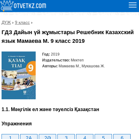
ДҮЖ
›
9 класс
›
ГДЗ Дайын үй жұмыстары Решебник Казахский
язык Мамаева М. 9 класс 2019
Год:
2019
Издательство:
Мектеп
Авторы:
Мамаева М., Мукашова Ж.
1.1. Мәңгілік ел және тәуелсіз Қазақстан
Упражнения
1
2A
2Ә
3
4
5
6