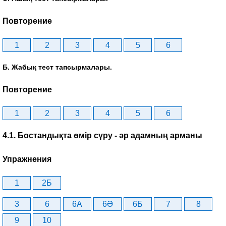
Повторение
1
2
3
4
5
6
Б. Жабық тест тапсырмалары.
Повторение
1
2
3
4
5
6
4.1. Бостандықта өмір сүру - әр адамның арманы
Упражнения
1
2Б
3
6
6A
6Ә
6Б
7
8
9
10