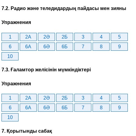
7.2. Радио және теледидардың пайдасы мен зияны
Упражнения
1
2A
2Ә
2Б
3
4
5
6
6A
6Ә
6Б
7
8
9
10
7.3. Ғаламтор желісінін мүмкіндіктері
Упражнения
1
2A
2Ә
2Б
3
4
5
6
6A
6Ә
6Б
7
8
9
10
7. Қорытынды сабақ