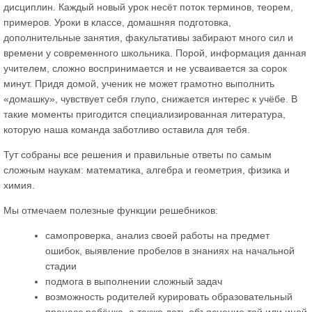
дисциплин. Каждый новый урок несёт поток терминов, теорем,
примеров. Уроки в классе, домашняя подготовка,
дополнительные занятия, факультативы забирают много сил и
времени у современного школьника. Порой, информация данная
учителем, сложно воспринимается и не усваивается за сорок
минут. Придя домой, ученик не может грамотно выполнить
«домашку», чувствует себя глупо, снижается интерес к учёбе. В
такие моменты пригодится специализированная литература,
которую наша команда заботливо оставила для тебя.
Тут собраны все решения и правильные ответы по самым
сложным наукам: математика, алгебра и геометрия, физика и
химия.
Мы отмечаем полезные функции решебников:
самопроверка, анализ своей работы на предмет
ошибок, выявление пробелов в знаниях на начальной
стадии
подмога в выполнении сложный задач
возможность родителей курировать образовательный
процесс ребёнка, а также дать объяснение той или иной