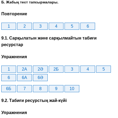
Б. Жабық тест тапсырмалары.
Повторение
1
2
3
4
5
6
9.1. Сарқылатын және сарқылмайтын табиғи
ресурстар
Упражнения
1
2A
2Ә
2Б
3
4
5
6
6A
6Ә
6Б
7
8
9
10
9.2. Табиғи ресурстың жай-күйі
Упражнения