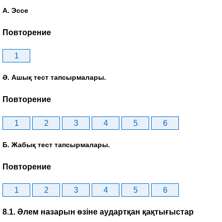
А. Эссе
Повторение
1
Ә. Ашық тест тапсырмалары.
Повторение
1
2
3
4
5
6
Б. Жабық тест тапсырмалары.
Повторение
1
2
3
4
5
6
8.1. Әлем назарын өзіне аудартқан қақтығыстар