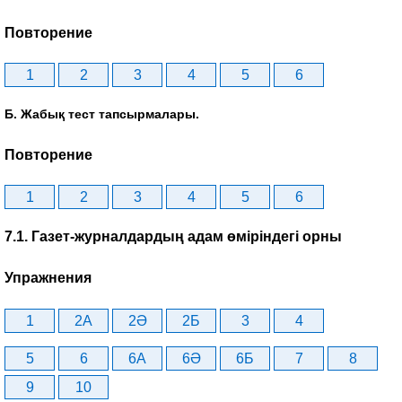
Повторение
1
2
3
4
5
6
Б. Жабық тест тапсырмалары.
Повторение
1
2
3
4
5
6
7.1. Газет-журналдардың адам өміріндегі орны
Упражнения
1
2A
2Ә
2Б
3
4
5
6
6A
6Ә
6Б
7
8
9
10