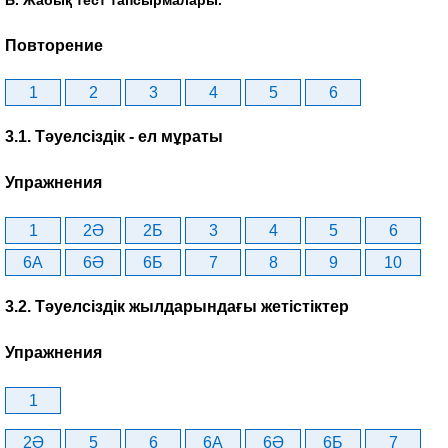
Б. Жабық тест тапсырмалары.
Повторение
1
2
3
4
5
6
3.1. Тәуелсіздік - ел мұраты
Упражнения
1
2Ә
2Б
3
4
5
6
6A
6Ә
6Б
7
8
9
10
3.2. Тәуелсіздік жылдарындағы жетістіктер
Упражнения
1
2Ә
5
6
6A
6Ә
6Б
7