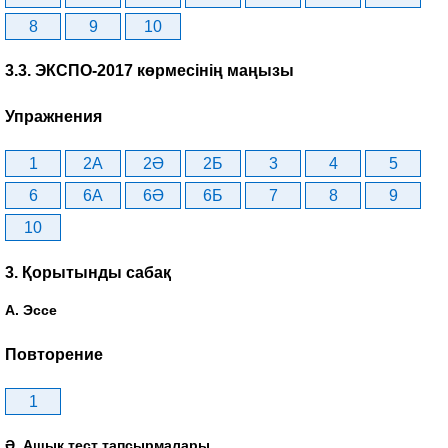
8
9
10
3.3. ЭКСПО-2017 көрмесінің маңызы
Упражнения
1
2A
2Ә
2Б
3
4
5
6
6A
6Ә
6Б
7
8
9
10
3. Қорытынды сабақ
А. Эссе
Повторение
1
Ә. Ашық тест тапсырмалары.