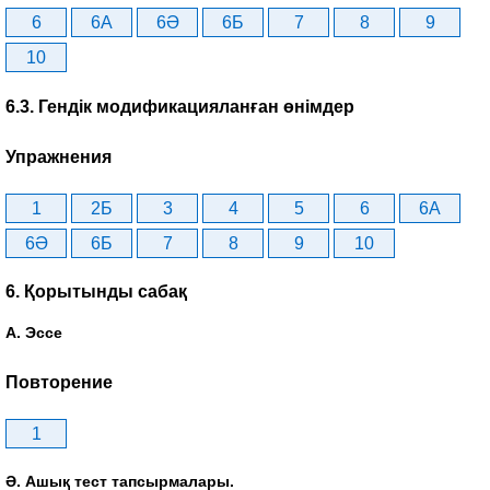
6
6A
6Ә
6Б
7
8
9
10
6.3. Гендік модификацияланған өнімдер
Упражнения
1
2Б
3
4
5
6
6A
6Ә
6Б
7
8
9
10
6. Қорытынды сабақ
А. Эссе
Повторение
1
Ә. Ашық тест тапсырмалары.