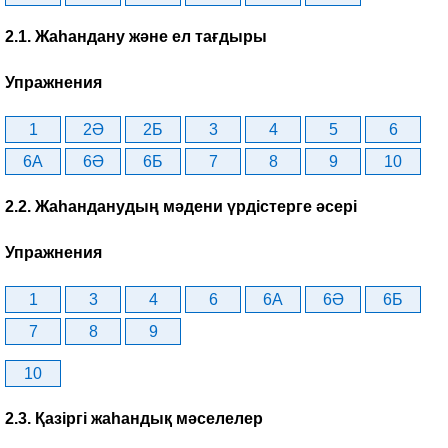
2.1. Жаһандану және ел тағдыры
Упражнения
1
2Ә
2Б
3
4
5
6
6A
6Ә
6Б
7
8
9
10
2.2. Жаһанданудың мәдени үрдістерге әсері
Упражнения
1
3
4
6
6A
6Ә
6Б
7
8
9
10
2.3. Қазіргі жаһандық мәселелер