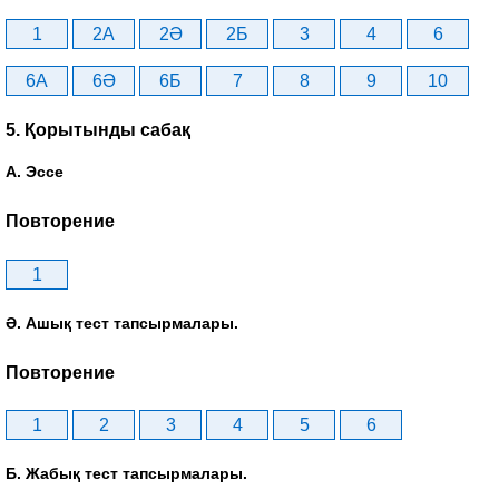
1
2A
2Ә
2Б
3
4
6
6A
6Ә
6Б
7
8
9
10
5. Қорытынды сабақ
А. Эссе
Повторение
1
Ә. Ашық тест тапсырмалары.
Повторение
1
2
3
4
5
6
Б. Жабық тест тапсырмалары.