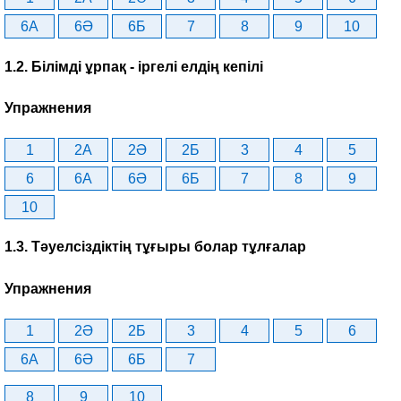
6A
6Ә
6Б
7
8
9
10
1.2. Білімді ұрпақ - іргелі елдің кепілі
Упражнения
1
2A
2Ә
2Б
3
4
5
6
6A
6Ә
6Б
7
8
9
10
1.3. Тәуелсіздіктің тұғыры болар тұлғалар
Упражнения
1
2Ә
2Б
3
4
5
6
6A
6Ә
6Б
7
8
9
10