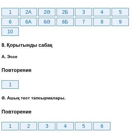
1
2A
2Ә
2Б
3
4
5
6
6A
6Ә
6Б
7
8
9
10
8. Қорытынды сабақ
А. Эссе
Повторение
1
Ә. Ашық тест тапсырмалары.
Повторение
1
2
3
4
5
6