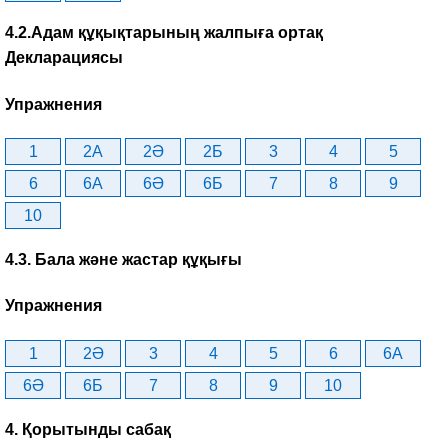
4.2.Адам құқықтарының жалпыға ортақ
Декларациясы
Упражнения
1
2A
2Ә
2Б
3
4
5
6
6A
6Ә
6Б
7
8
9
10
4.3. Бала және жастар құқығы
Упражнения
1
2Ә
3
4
5
6
6A
6Ә
6Б
7
8
9
10
4. Қорытынды сабақ