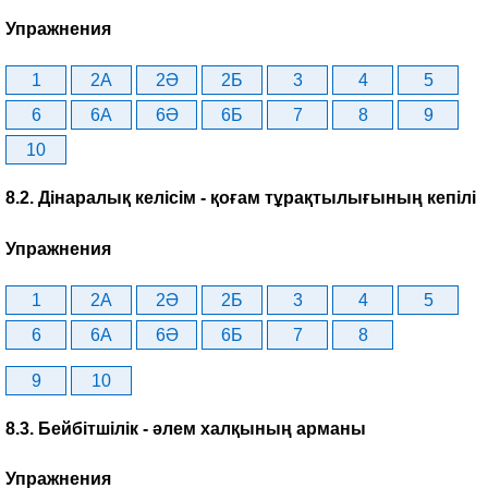
Упражнения
1
2A
2Ә
2Б
3
4
5
6
6A
6Ә
6Б
7
8
9
10
8.2. Дінаралық келісім - қоғам тұрақтылығының кепілі
Упражнения
1
2A
2Ә
2Б
3
4
5
6
6A
6Ә
6Б
7
8
9
10
8.3. Бейбітшілік - әлем халқының арманы
Упражнения