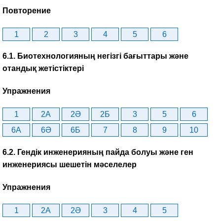
Повторение
1
2
3
4
5
6
6.1. Биотехнологияның негізгі бағыттары және
отандық жетістіктері
Упражнения
1
2A
2Ә
2Б
3
5
6
6A
6Ә
6Б
7
8
9
10
6.2. Гендік инженерияның пайда болуы және ген
инженериясы шешетін мәселелер
Упражнения
1
2A
2Ә
3
4
5