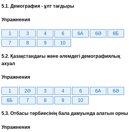
5.1. Демография - ұлт тағдыры
Упражнения
1
3
4
6
6A
6Ә
6Б
7
8
9
10
5.2. Қазақстандағы және әлемдегі демографиялық
ахуал
Упражнения
1
2Ә
3
4
6
6A
6Ә
6Б
7
8
9
10
5.3. Отбасы тәрбиесінің бала дамуында алатын орны
Упражнения