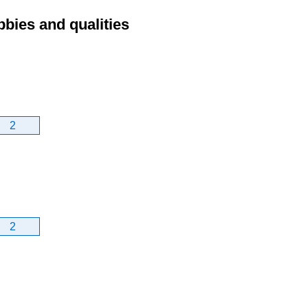
bbies and qualities
2
2