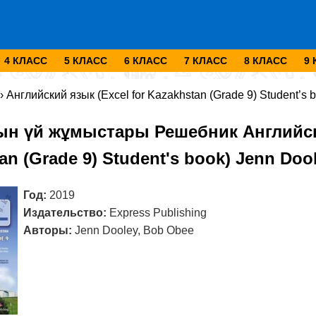
4 КЛАСС
5 КЛАСС
6 КЛАСС
7 КЛАСС
8 КЛАСС
9
›
Английский язык (Excel for Kazakhstan (Grade 9) Student’s 
ын үй жұмыстары Решебник Английски
an (Grade 9) Student's book) Jenn Doo
Год:
2019
Издательство:
Express Publishing
Авторы:
Jenn Dooley, Bob Obee