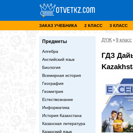
ЗАКАЗ УЧЕБНИКА
2 КЛАСС
3 КЛАСС
ДҮЖ
›
9 класс
Предметы
Алгебра
ГДЗ Дай
Английский язык
Kazakhst
Биология
Всемирная история
География
Геометрия
Естествознание
Информатика
История Казахстана
Казахская литература
Казахский язык