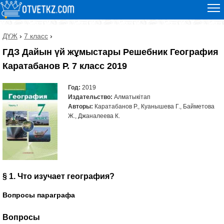
ДҮЖ
›
7 класс
›
ГДЗ Дайын үй жұмыстары Решебник География
Каратабанов Р. 7 класс 2019
Год:
2019
Издательство:
Алматыкітап
Авторы:
Каратабанов Р., Куанышева Г., Байметова
Ж., Джаналеева К.
§ 1. Что изучает география?
Вопросы параграфа
Вопросы