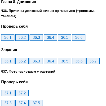
Глава 8. Движение
§36. Причины движений живых организмов (тропнзмы,
таксисы)
Проверь себя
36.1
36.2
36.3
36.4
36.5
36.6
Задания
36.1
36.2
36.3
36.4
36.5
36.6
36.7
§37. Фотопериодизм у растений
Проверь себя
37.1
37.2
37.3
37.4
37.5