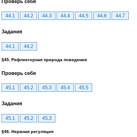
Проверь себя
44.1
44.2
44.3
44.4
44.5
44.6
44.7
Задания
44.1
44.2
§45. Рефлекторная природа поведения
Проверь себя
45.1
45.2
45.3
45.4
45.5
Задания
45.1
45.2
45.3
§46. Нервная регуляция