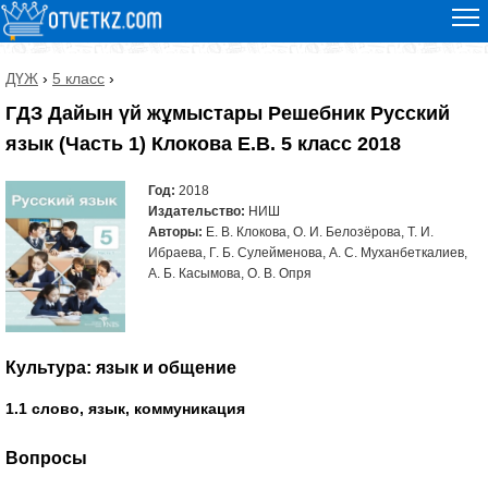
ДҮЖ
›
5 класс
›
ГДЗ Дайын үй жұмыстары Решебник Русский
язык (Часть 1) Клокова Е.В. 5 класс 2018
Год:
2018
Издательство:
НИШ
Авторы:
Е. В. Клокова, О. И. Белозёрова, Т. И.
Ибраева, Г. Б. Сулейменова, А. С. Муханбеткалиев,
А. Б. Касымова, О. В. Опря
Культура: язык и общение
1.1 слово, язык, коммуникация
Вопросы