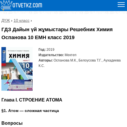
ДҮЖ
›
10 класс
›
ГДЗ Дайын үй жұмыстары Решебник Химия
Оспанова 10 ЕМН класс 2019
Год:
2019
Издательство:
Мектеп
Авторы:
Оспанова М.К., Белоусова Т.Г., Аухадиева
К.С.
Глава I. СТРОЕНИЕ АТОМА
§1. Атом — сложная частица
Вопросы