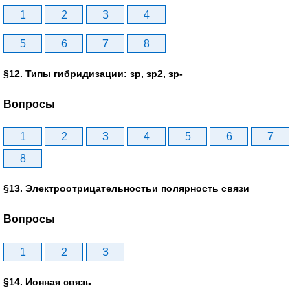
1
2
3
4
5
6
7
8
§12. Типы гибридизации: зр, зр2, зр-
Вопросы
1
2
3
4
5
6
7
8
§13. Электроотрицательностьи полярность связи
Вопросы
1
2
3
§14. Ионная связь